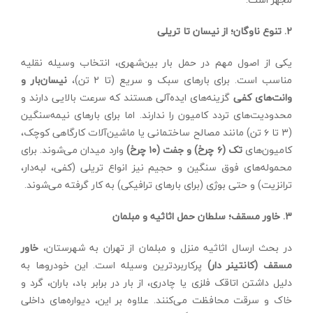
۲. تنوع ناوگان؛ از نیسان تا تریلی
یکی از اصول مهم در حمل بار بین‌شهری، انتخاب وسیله نقلیه
مناسب است. برای بارهای سبک و سریع (تا ۲ تن)،
نیسان‌بار و
وانت‌های کفی
گزینه‌های ایده‌آلی هستند که سرعت بالایی دارند و
محدودیت‌های تردد کامیون را ندارند. اما برای بارهای نیمه‌سنگین
(۳ تا ۶ تن) مانند مصالح ساختمانی یا ماشین‌آلات کارگاهی کوچک،
کامیون‌های
تک (۶ چرخ) و جفت (۱۰ چرخ)
وارد میدان می‌شوند. برای
محموله‌های فوق سنگین و حجیم نیز انواع تریلی (کفی، لبه‌دار،
ترانزیت) و حتی بوژی (برای بارهای ترافیکی) به کار گرفته می‌شوند.
۳. خاور مسقف؛ سلطان حمل اثاثیه و مبلمان
در بحث ارسال اثاثیه منزل و مبلمان از تهران به شهرستان،
خاور
مسقف (کانتینر دار)
پرکاربردترین وسیله است. این خودروها به
دلیل داشتن اتاقک فلزی یا چادری، از بار در برابر باد، باران، گرد و
خاک و سرقت محافظت می‌کنند. علاوه بر این، دیواره‌های داخلی