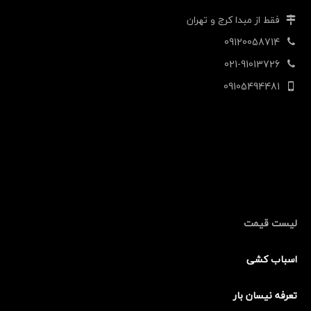
فقط از مبدا کرج و تهران
09120058714
021-91013726
09105494481
لیست قیمت
اسباب کشی
تعرفه نیسان بار