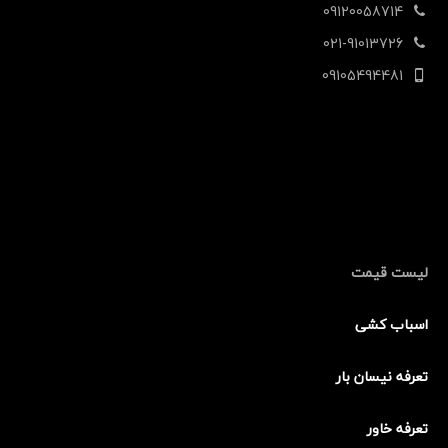
09120058714
021-91013726
09105494481
لیست قیمت
اسباب کشی
تعرفه نیسان بار
تعرفه خاور