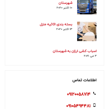
شهرستان
10 اکتبر 2020
بسته بندی اثاثیه منزل
13 اکتبر 2020
اسباب کشی ارزان به شهرستان
3 می 2021
اطلاعات تماس
09120058714
09105494481