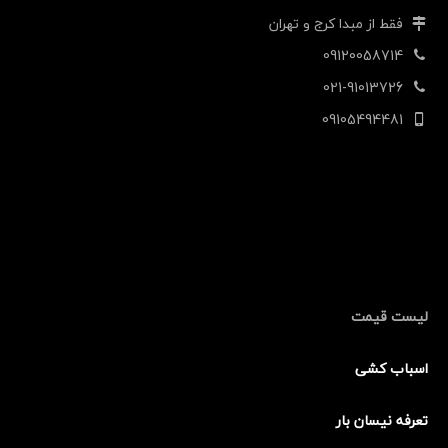
فقط از مبدا کرج و تهران
09120058714
021-91013726
09105494481
لیست قیمت
اسباب کشی
تعرفه نیسان بار