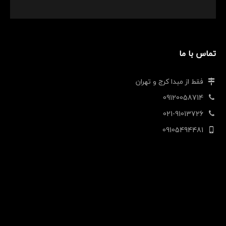
تماس با ما
فقط از مبدا کرج و تهران
09120058714
021-91013726
09105494481